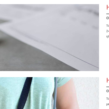
Τ
2
η
Τ
μ