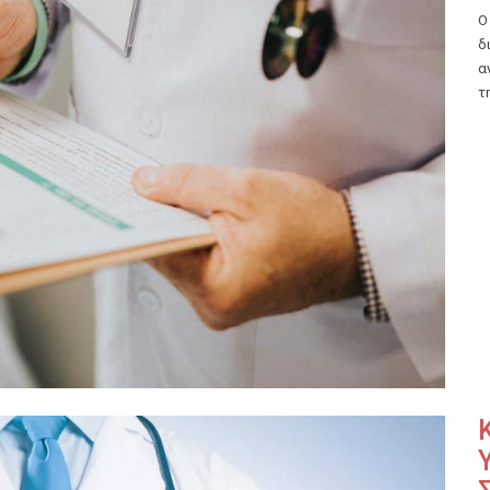
Ο
δ
α
τ