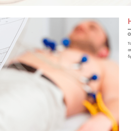
Τ
α
δ