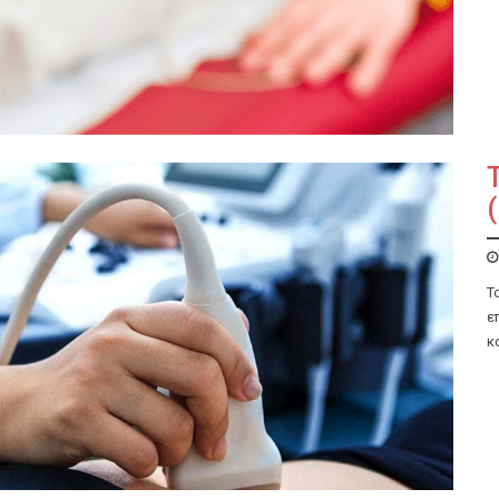
Τ
ε
κ