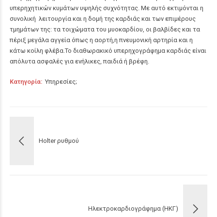
υπερηχητικών κυμάτων υψηλής συχνότητας. Με αυτό εκτιμόνται η
συνολική λειτουργία και η δομή της καρδιάς και των επιμέρους
τμημάτων της: τα τοιχώματα του μυοκαρδίου, οι βαλβίδες και τα
πέριξ μεγάλα αγγεία όπως η αορτή,η πνευμονική αρτηρία και η
κάτω κοίλη φλέβα.Το διαθωρακικό υπερηχογράφημα καρδιάς είναι
απόλυτα ασφαλές για ενήλικες, παιδιά ή βρέφη.
Κατηγορία
Υπηρεσίες
Holter ρυθμού
Ηλεκτροκαρδιογράφημα (ΗΚΓ)